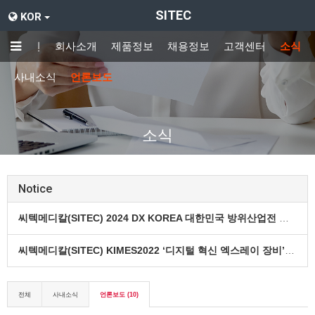
SITEC
KOR
메인
회사소개
제품정보
채용정보
고객센터
소식
사내소식
언론보도
소식
Notice
씨텍메디칼(SITEC) 2024 DX KOREA 대한민국 방위산업전 참가
씨텍메디칼(SITEC) KIMES2022 ‘디지털 혁신 엑스레이 장비’ 소개
전체
사내소식
언론보도 (10)