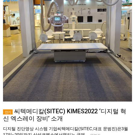
씨텍메디칼(SITEC) KIMES2022 ‘디지털 혁
인기
신 엑스레이 장비’ 소개
디지털 진단영상 시스템 기업씨텍메디칼(SITEC,대표 문범진)은3월
17일~20일까지 삼성코엑스에서열리는 국제…
더보기