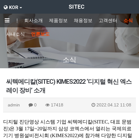
SITEC
KOR
메인
회사소개
제품정보
채용정보
고객센터
소식
사내소식
언론보도
소식
씨텍메디칼(SITEC) KIMES2022 ‘디지털 혁신 엑스
레이 장비’ 소개
admin
0
17418
2022.04.12 11:08
디지털 진단영상 시스템 기업
씨텍메디칼
(
SITEC
,
대표 문범
진
)
은
3
월
17
일
~20
일까지 삼성
코엑스에서
열리는 국제의료
기기 병원설비전시회
(KIMES2022)
에 참가해 다양한 디지털