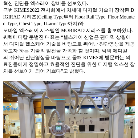
혁신 진단용 엑스레이 장비를 선보였다
.
금번 KIMES2022 전시회에서 차세대 디지털 기술이 장착된
D
IGIRAD
시리즈(Ceiling Type부터 Floor Rail Type, Floor Mounte
d Type, Chest Type, U-arm Type까지)와
모바일
엑스레이 시스템인
MOBIRAD
시리즈를 홍보하였다
.
씨텍메디칼
문범진 대표는
“
헬스케어
산업은
팬더믹
상황에
서 디지털
헬스케어
기술을 바탕으로 뛰어난 진단영상을 제공
하고자 하는 기술의 발전을 가속화 할 것이며
,
씨텍
메디칼
의
뛰어난 진단영상을 바탕으로 올해
KIMES
에 방문하는 의
료진들에게 정밀하고 효율적인 진단을 위한 디지털 엑스선 장
치를 선보이게 되어 기쁘다
”
고 밝혔다
.