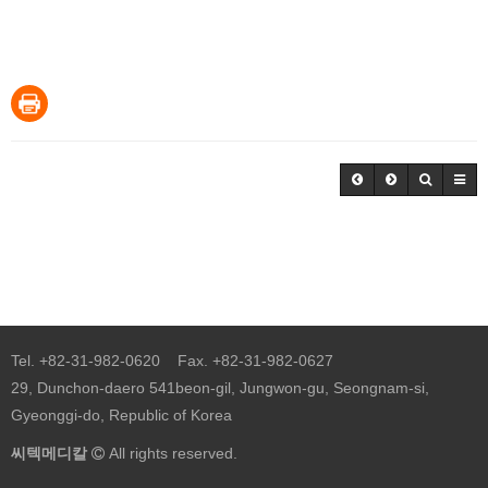
Tel. +82-31-982-0620 Fax. +82-31-982-0627
29, Dunchon-daero 541beon-gil, Jungwon-gu, Seongnam-si,
Gyeonggi-do, Republic of Korea
씨텍메디칼
All rights reserved.