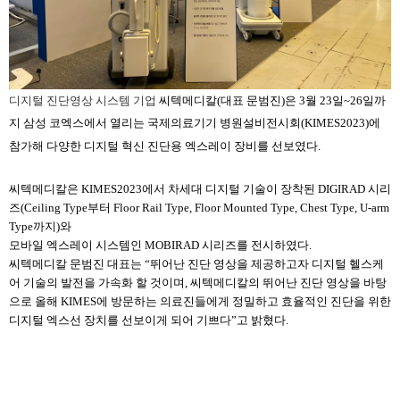
디지털 진단영상 시스템 기업
씨텍메디칼(대표 문범진)
은
3
월 23
일
~26
일까
지 삼성
코엑스에서
열리는 국제의료기기 병원설비전시회
(KIMES2023)
에
참가해 다양한 디지털 혁신 진단용 엑스레이 장비를 선보였다
.
씨텍메디칼은 KIMES2023에서 차세대 디지털 기술이 장착된
DIGIRAD
시리
즈(Ceiling Type부터 Floor Rail Type, Floor Mounted Type, Chest Type, U-arm
Type까지)와
모바일
엑스레이 시스템인
MOBIRAD 시리즈를 전시하였다.
씨텍메디칼
문범진 대표는
“
뛰어난 진단 영상을 제공하고자 디지털 헬스케
어 기술의 발전을 가속화 할 것이며
,
씨텍
메디칼의
뛰어난 진단 영상을 바탕
으로 올해
KIMES
에 방문하는 의료진들에게 정밀하고 효율적인 진단을 위한
디지털 엑스선 장치를 선보이게 되어 기쁘다
”
고 밝혔다
.