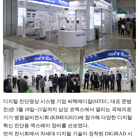
디지털 진단영상 시스템 기업
씨텍메디칼
(
SITEC
,
대표 문범
진
)
은
3
월
18
일
~21
일까지 삼성
코엑스에서
열리는 국제의료
기기 병원설비전시회
(KIMES2021)
에 참가해 다양한 디지털
혁신 진단용 엑스레이 장비를 선보였다
.
먼저 전시회에서 차세대 디지털 기술이 장착된
DIGIRAD
시