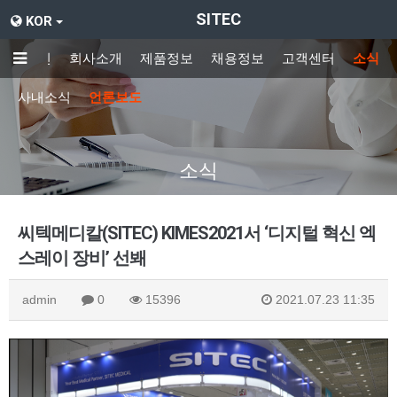
SITEC
KOR
메인
회사소개
제품정보
채용정보
고객센터
소식
사내소식
언론보도
소식
씨텍메디칼(SITEC) KIMES2021서 ‘디지털 혁신 엑
스레이 장비’ 선봬
admin
0
15396
2021.07.23 11:35